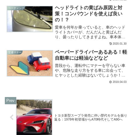
面など、軽自動車にはさまざまなメリッ
トがあります。では、反対に普通車と比
ヘッドライトの黄ばみ原因と対
コーティング
較して軽自動車が劣って...
策！コンパウンドを使えば良い
の！？
愛車を何年か乗っていると、車のヘッド
ライトカバーが、だんだんと黄ばんだ
り、曇ったりしてきますよね。車本体が
綺麗でも、ヘッドライトカバーが黄ばん
2020.01.30
で劣化していると、車が古く見えたりし
て何だか見た目が悪いですよね。ヘッド
ペーパードライバーあるある！軽
交通マナー
ライトが黄ばんで曇りがひど...
自動車には軽油などなど
普段から、運転中にマナーを守らない車
や、危険な走り方をする車に出会って、
ヒヤッとした経験はないでしょうか！？
そのような運転をするのは、単に乱暴な
2019.04.03
運転をする人ばかりではなく、運転に不
慣れなペーパードライバーの場合もあり
ます。週末や連休といった...
トヨタ新型スープラ発売に伴い歴代モデルを振り
返る：1978年初登場からA70時代そしてA90へ