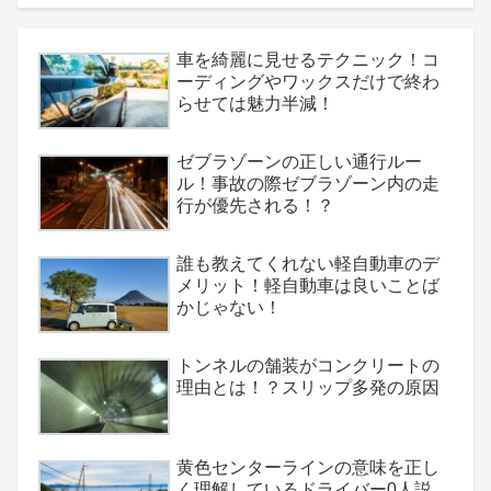
車を綺麗に見せるテクニック！コ
ーディングやワックスだけで終わ
らせては魅力半減！
ゼブラゾーンの正しい通行ルー
ル！事故の際ゼブラゾーン内の走
行が優先される！？
誰も教えてくれない軽自動車のデ
メリット！軽自動車は良いことば
かじゃない！
トンネルの舗装がコンクリートの
理由とは！？スリップ多発の原因
黄色センターラインの意味を正し
く理解しているドライバー0人説