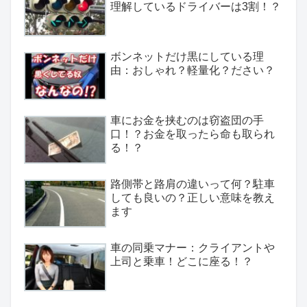
理解しているドライバーは3割！？
ボンネットだけ黒にしている理
由：おしゃれ？軽量化？ださい？
車にお金を挟むのは窃盗団の手
口！？お金を取ったら命も取られ
る！？
路側帯と路肩の違いって何？駐車
しても良いの？正しい意味を教え
ます
車の同乗マナー：クライアントや
上司と乗車！どこに座る！？