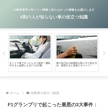
自動車業界の知りたい情報と知らなかった情報をお届けします
8割の人が知らない車の役立つ知識
自動車の役立つ知識
自動車の役立つ知識
自
の裏
オートマ車でやったらダメ絶対！運転
車の虫汚れの効果的な取り方と防止方
駐車
中すると故障となる7つの行動
法：放置すると塗装にダメージ！
る！
ホーム
自動車の役立つ知識
F1グランプリで起こった最悪の3大事件：