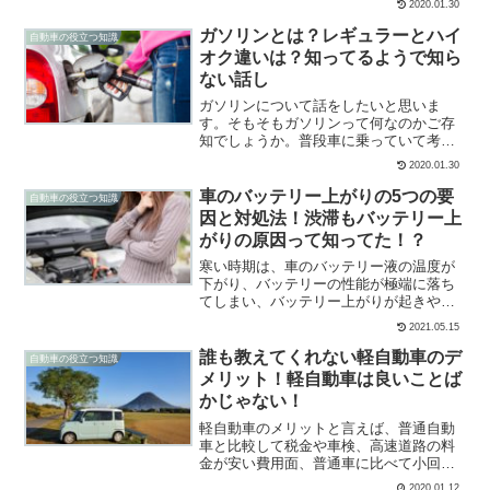
2020.01.30
の車にも、実は使ってみたら物凄く便利
だったと発見した装備があります。今回
ガソリンとは？レギュラーとハイ
自動車の役立つ知識
は、現在実用化されている...
オク違いは？知ってるようで知ら
ない話し
ガソリンについて話をしたいと思いま
す。そもそもガソリンって何なのかご存
知でしょうか。普段車に乗っていて考え
る事もなく給油されている事が多いと思
2020.01.30
います。たくさんのガソリンスタンドが
あって、いろいろなブランドからガソリ
車のバッテリー上がりの5つの要
自動車の役立つ知識
ンが販売されています。ガソ...
因と対処法！渋滞もバッテリー上
がりの原因って知ってた！？
寒い時期は、車のバッテリー液の温度が
下がり、バッテリーの性能が極端に落ち
てしまい、バッテリー上がりが起きやす
くなります。車のバッテリー上がりの原
2021.05.15
因は、バッテリー自体の寿命が近づいて
いるせいばかりとは限りません。ちょっ
誰も教えてくれない軽自動車のデ
自動車の役立つ知識
としたことに気をつけるだ...
メリット！軽自動車は良いことば
かじゃない！
軽自動車のメリットと言えば、普通自動
車と比較して税金や車検、高速道路の料
金が安い費用面、普通車に比べて小回り
が利くので車庫入れやUターンなどの機能
2020.01.12