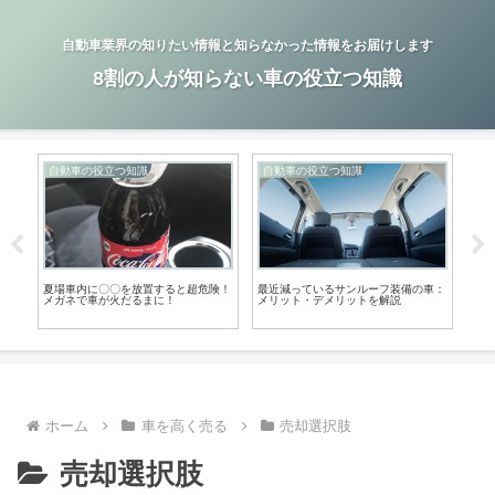
自動車業界の知りたい情報と知らなかった情報をお届けします
8割の人が知らない車の役立つ知識
自動車の役立つ知識
自動車の役立つ知識
自
危険
夏場車内に〇〇を放置すると超危険！
最近減っているサンルーフ装備の車：
車の
メガネで車が火だるまに！
メリット・デメリットを解説
いと
ホーム
車を高く売る
売却選択肢
売却選択肢