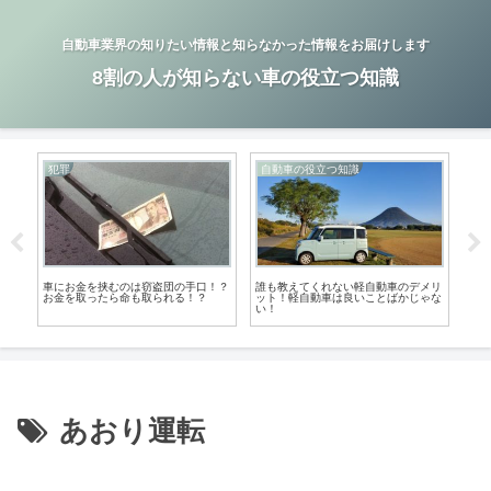
自動車業界の知りたい情報と知らなかった情報をお届けします
8割の人が知らない車の役立つ知識
犯罪
自動車の役立つ知識
自
！コ
車にお金を挟むのは窃盗団の手口！？
誰も教えてくれない軽自動車のデメリ
軽自
お金を取ったら命も取られる！？
ット！軽自動車は良いことばかじゃな
は軽
い！
あおり運転