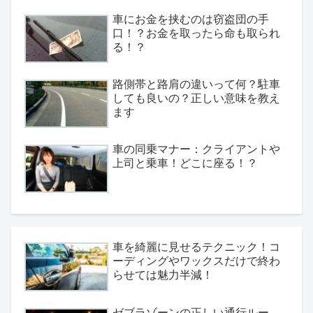
車にお金を挟むのは窃盗団の手
口！？お金を取ったら命も取られ
る！？
路側帯と路肩の違いって何？駐車
しても良いの？正しい意味を教え
ます
車の同乗マナー：クライアントや
上司と乗車！どこに座る！？
車を綺麗に見せるテクニック！コ
ーディングやワックスだけで終わ
らせては魅力半減！
ゼブラゾーンの正しい通行ルー