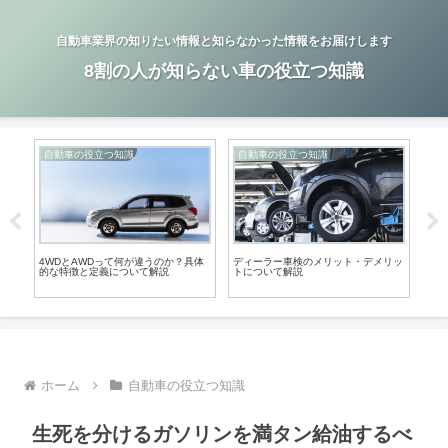
自動車業界の知りたい情報と知らなかった情報をお届けします
8割の人が知らない車の役立つ知識
自動車の役立つ知識
自動車の役立つ知識
自
何
4WDとAWDって何が違うのか？具体
ディーラー車検のメリット・デメリッ
自動
！？
的な特徴と定義について解説
トについて解説
し押
ホーム
自動車の役立つ知識
生死を分けるガソリンを満タン給油するべ