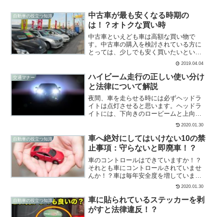
中古車が最も安くなる時期の
自動車の役立つ知識
は！？オトクな買い時
中古車といえども車は高額な買い物で
す。中古車の購入を検討されている方に
とっては、少しでも安く買いたいという
のが本音ですよね。実は、中古車には買
2019.04.04
い時、つまり明確に価格が安くなる時期
というのが存在します。価格が安くなる
ハイビーム走行の正しい使い分け
交通マナー
買い時を意識せず、適当なタ...
と法律について解説
夜間、車を走らせる時には必ずヘッドラ
イトは点灯させると思います。ヘッドラ
イトには、下向きのロービームと上向き
のハイビームの、2方向に切り替えること
2020.01.30
ができます。皆さんは基本的にどちらで
走行していますでしょうか！？このハイ
車へ絶対にしてはいけない10の禁
自動車の役立つ知識
ビームとロービングの使...
止事項：守らないと即廃車！？
車のコントロールはできていますか！？
それとも車にコントロールされていませ
んか！？車は毎年安全度を増しています
が、きちんとメンテナンスしなかった
2020.01.30
り、間違った使用方法を行ってしまえ
ば、最悪の状態に至ってしまう事があり
車に貼られているステッカーを剥
自動車の役立つ知識
ます。現代のクルマはコンピュ...
がすと法律違反！？