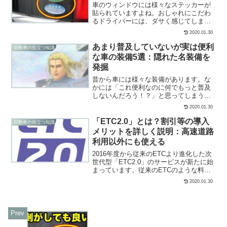
車のウィンドウには様々なステッカーが
貼られていますよね。おしゃれにこだわ
るドライバーには、ダサく感じてしま
い、剥がしてしまいたいと考えてしまう
2020.01.30
人も多いと思います。しかし、ステッカ
ーを剥がしてしまうと法律違反になって
あまり普及していないが実は便利
自動車の役立つ知識
しまうステッカーのあるので...
な車の装備5選：隠れた名装備を
発掘
昔から車には様々な装備があります。な
かには「これ便利なのに何でもっと普及
しないんだろう！？」と思ってしまう装
備って、実はたくさんあるんです。最近
2020.01.30
の車にも、実は使ってみたら物凄く便利
だったと発見した装備があります。今回
「ETC2.0」とは？割引等の導入
自動車の役立つ知識
は、現在実用化されている...
メリットを詳しく説明：高速道路
利用以外にも使える
2016年度から従来のETCより進化した次
世代型「ETC2.0」のサービスが新たに始
まっています。従来のETCのような料金
決済はもちろん、道路情報とリンクした
2020.01.30
ことによる新たなサービスを受けられる
ようになりました。「ETC2.0」は従来の
ET...