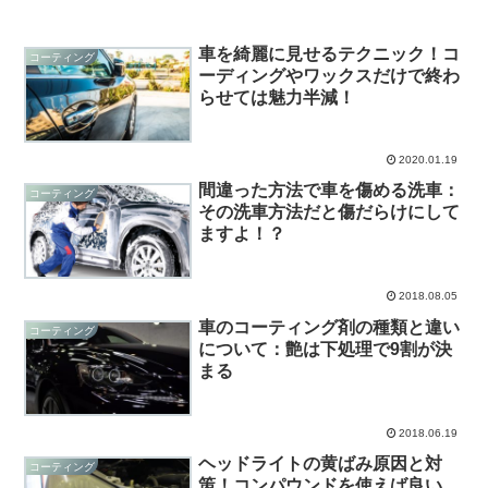
車を綺麗に見せるテクニック！コ
コーティング
ーディングやワックスだけで終わ
らせては魅力半減！
2020.01.19
間違った方法で車を傷める洗車：
コーティング
その洗車方法だと傷だらけにして
ますよ！？
2018.08.05
車のコーティング剤の種類と違い
コーティング
について：艶は下処理で9割が決
まる
2018.06.19
ヘッドライトの黄ばみ原因と対
コーティング
策！コンパウンドを使えば良い