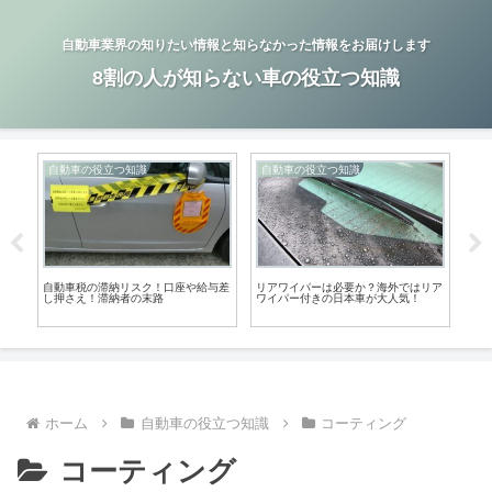
自動車業界の知りたい情報と知らなかった情報をお届けします
8割の人が知らない車の役立つ知識
自動車の役立つ知識
自動車の役立つ知識
自
スエ
自動車税の滞納リスク！口座や給与差
リアワイパーは必要か？海外ではリア
車の
？
し押さえ！滞納者の末路
ワイパー付きの日本車が大人気！
法：
ホーム
自動車の役立つ知識
コーティング
コーティング